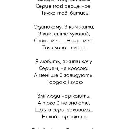
Серце моє! серце моє! 

Тяжко тобі битись

Одинокому. З ким жити, 

З ким, світе лукавий, 

Скажи мені... Нащо мені 

Тая слава... слава.

Я любить, я жити хочу 

Серцем, не красою! 

А мені ще й завидують, 

Гордою і злою

Злії люди нарікають. 

А того й не знають, 

Що я в серці заховала... 

Нехай нарікають,
