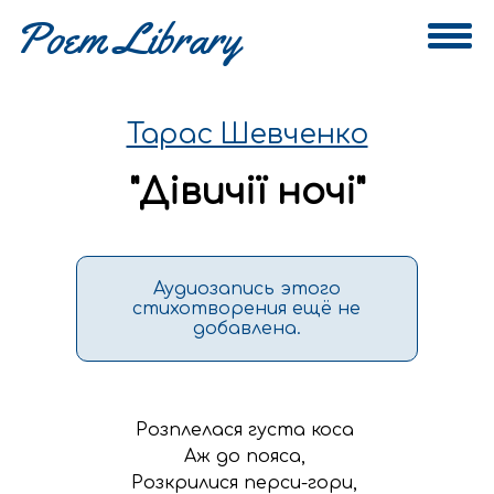
Тарас Шевченко
"
Дівичії ночі
"
Аудиозапись этого
стихотворения ещё не
добавлена.
Розплелася густа коса 

Аж до пояса, 

Розкрилися перси-гори, 
