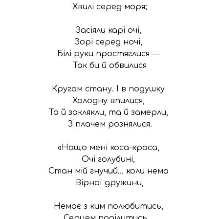
Хвилі серед моря;

Засіяли карі очі, 

Зорі серед ночі, 

Білі руки простяглися — 

Так би й обвилися

Кругом стану. І в подушку 

Холодну впилися, 

Та й заклякли, та й замерли, 

З плачем рознялися.

«Нащо мені коса-краса, 

Очі голубині, 

Стан мій гнучий... коли нема 

Вірної дружини,

Немає з ким полюбитись, 

Серцем поділитись... 
