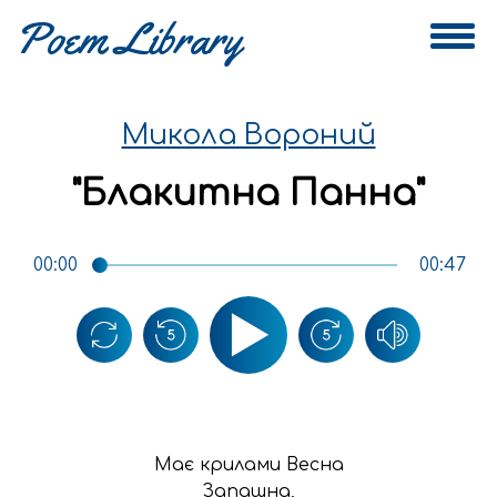
Микола Вороний
"
Блакитна Панна
"
00:00
00:47
Має крилами Весна

Запашна,
