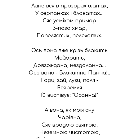
Лине вся в прозорих шатах,

У серпанках і блаватах...

Сяє усміхом примар

З-поза хмар,

Попелястих, пелехатих.

Ось вона вже крізь блакить

Майорить,

Довгождана, нездоланна...

Ось вона - Блакитна Панна!..

Гори, гай, луги, поля -

Вся земля

Їй виспівує: "Осанна!"

А вона, як мрія сну

Чарівна,

Сяє вродою святою,

Неземною чистотою,
