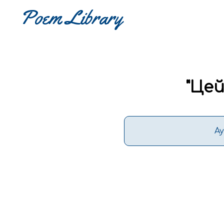
"
Цей 
А