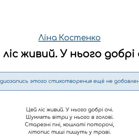
Ліна Костенко
ліс живий. У нього добрі о
удиозапись этого стихотворения ещё не добавлен
Цей ліс живий. У нього добрі очі.

Шумлять вітри у нього в голові.

Старезні пні, кошлаті поторочі,

літопис тиші пишуть у траві.
