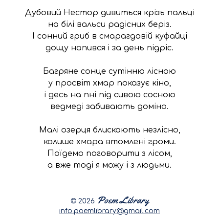
Дубовий Нестор дивиться крізь пальці

на білі вальси радісних беріз.

І сонний гриб в смарагдовій куфайці

дощу напився і за день підріс.

Багряне сонце сутінню лісною

у просвіт хмар показує кіно,

і десь на пні під сивою сосною

ведмеді забивають доміно.

Малі озерця блискають незлісно,

колише хмара втомлені громи.

Поїдемо поговорити з лісом,

а вже тоді я можу і з людьми.
© 2026
info.poemlibrary@gmail.com