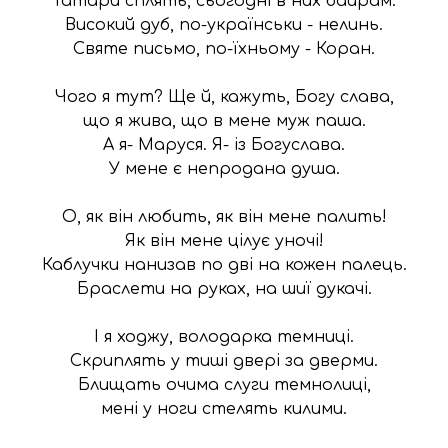
Татари сплять, сьогодні в них байрам.

Високий дуб, по-українськи - нелинь.

Святе письмо, по-їхньому - Коран.

Чого я тут? Ще й, кажуть, Богу слава,

що я жива, що в мене муж паша.

А я- Маруся. Я- із Богуслава.

У мене є непродана душа.

О, як він любить, як він мене палить!

Як він мене цілує уночі!

Каблучки нанизав по дві на кожен палець.

Браслети на руках, на шиї дукачі.

І я ходжу, володарка темниці.

Скриплять у тиші двері за дверми.

Блищать очима слуги темнолиці,

мені у ноги стелять килими.
