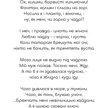
Ох, килими, барвисті килимочки!

Фонтан, кальян і сльози на зорі.

Носила я і плахту, і віночки, -

ну, як мені, чи гарно у чадрі?

І меч, і правда - цноти не жіночі.

Люблю чадру - і чорна, і густа.

Коли татарам брешуть мої очі,

ніхто не бачить, як тремтять вуста.

Мого лиця не видно під чадрою.

Мій муж поїхав. Тоскно мені. Жду.

А то б я їм здавалася чудною, -

чого я зблідла і куди іду.

Чого дивлюся в море, у тумани.

Чого, як тінь, блукаю уночі.

…Бряжчать мені невільницькі кайдани.

А я шукаю сховані ключі.