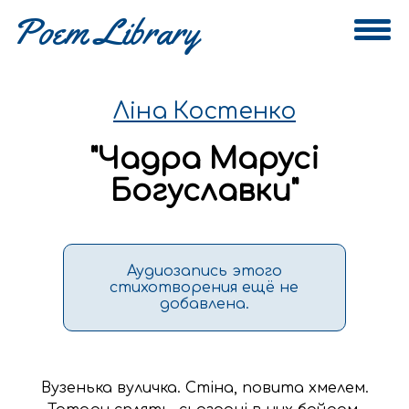
Ліна Костенко
"
Чадра Марусі
Богуславки
"
Аудиозапись этого
стихотворения ещё не
добавлена.
Вузенька вуличка. Стіна, повита хмелем.
