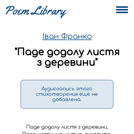
Іван Франко
"
Паде додолу листя
з деревини
"
Аудиозапись этого
стихотворения ещё не
добавлена.
Паде додолу листя з деревини,
