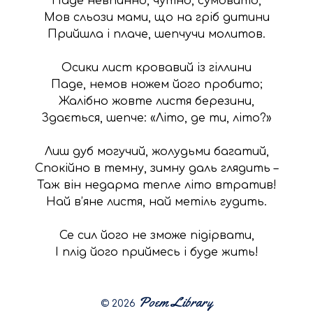
Паде невпинно, чутно, сумовито,

Мов сльози мами, що на гріб дитини

Прийшла і плаче, шепчучи молитов.

Осики лист кровавий із гіллини

Паде, немов ножем його пробито;

Жалібно жовте листя березини,

Здається, шепче: «Літо, де ти, літо?»

Лиш дуб могучий, жолудьми багатий,

Спокійно в темну, зимну даль глядить –

Таж він недарма тепле літо втратив!

Най в’яне листя, най метіль гудить.

Се сил його не зможе підірвати,

І плід його приймесь і буде жить!
© 2026