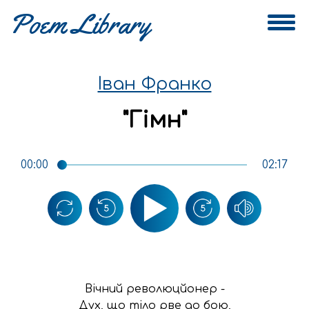
Іван Франко
"
Гімн
"
00:00
02:17
Вiчний революцйонер -

Дух, що тiло рве до бою,
