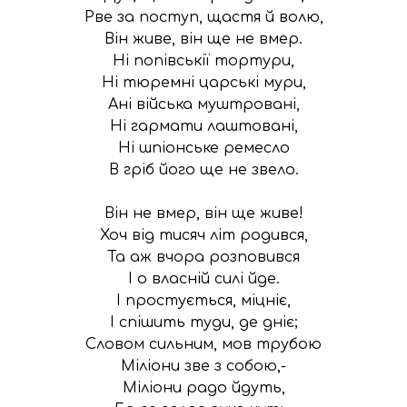
Рве за поступ, щастя й волю,

Вiн живе, вiн ще не вмер.

Нi попiвськiї тортури,

Нi тюремнi царськi мури,

Анi вiйська муштрованi,

Ні гармати лаштованi,

Нi шпiонське ремесло

В грiб його ще не звело.

Вiн не вмер, вiн ще живе!

Хоч вiд тисяч лiт родився,

Та аж вчора розповився

I о власнiй силi йде.

I простується, мiцнiє,

I спiшить туди, де днiє;

Словом сильним, мов трубою

Мiлiони зве з собою,-

Мiлiони радо йдуть,
