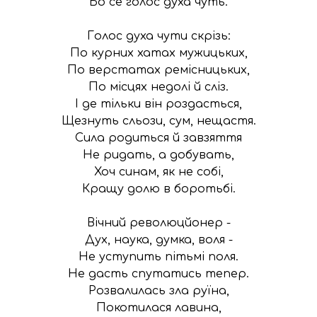
Бо се голос духа чуть.

Голос духа чути скрiзь:

По курних хатах мужицьких,

По верстатах ремiсницьких,

По мiсцях недолi й слiз.

I де тiльки вiн роздасться,

Щезнуть сльози, сум, нещастя.

Сила родиться й завзяття

Не ридать, а добувать,

Хоч синам, як не собi,

Кращу долю в боротьбi.

Вiчний революцйонер -

Дух, наука, думка, воля -

Не уступить пiтьмi поля.

Не дасть спутатись тепер.

Розвалилась зла руїна,

Покотилася лавина,
