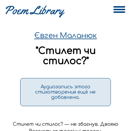
Євген Маланюк
"
Стилет чи
стилос?
"
Аудиозапись этого
стихотворения ещё не
добавлена.
Стилет чи стилос? — не збагнув. Двояко
