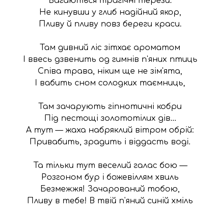
Вагаються трагічні терези.

Не кинувши у глиб надійний якор,

Пливу й пливу повз береги краси.

Там дивний ліс зітхає ароматом

І ввесь дзвенить од гимнів п'яних птиць

Співа трава, ніким ще не зім'ята,

І вабить сном солодких таємниць,

Там зачарують гіпнотичні кобри

Під пестощі золототілих дів...

А тут — жаха набряклий вітром обрій:

Привабить, зрадить і віддасть воді.

Та тільки тут веселий галас бою —

Розгоном бур і божевіллям хвиль

Безмежжя! Зачарований тобою,

Пливу в тебе! В твій п'яний синій хміль