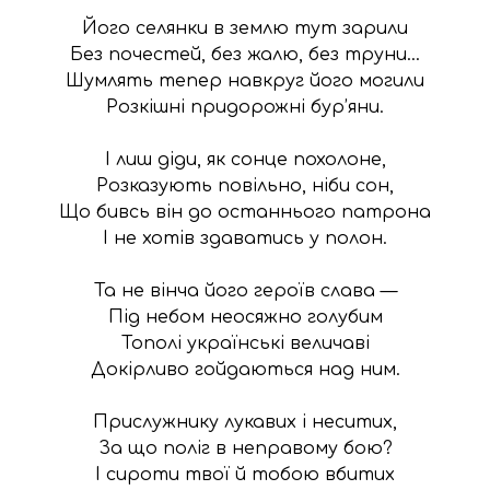
Його селянки в землю тут зарили

Без почестей, без жалю, без труни…

Шумлять тепер навкруг його могили

Розкішні придорожні бур’яни.

І лиш діди, як сонце похолоне,

Розказують повільно, ніби сон,

Що бивсь він до останнього патрона

І не хотів здаватись у полон.

Та не вінча його героїв слава —

Під небом неосяжно голубим

Тополі українські величаві

Докірливо гойдаються над ним.

Прислужнику лукавих і неситих,

За що поліг в неправому бою?

І сироти твої й тобою вбитих
