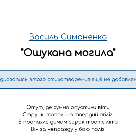
Василь Симоненко
"
Ошукана могила
"
удиозапись этого стихотворения ещё не добавлен
Отут, де сумно опустили віти

Стрункі тополі на твердий обліг,

В пропахле димом сорок третє літо

Він за неправду у бою поліг.
