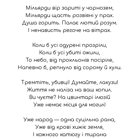
Мільярди вір зариті у чорнозем,

Мільярди щасть розвіяні у прах.

Душа горить. Палає лютий розум.

І ненависть регоче на вітрах.

Коли б усі одурені прозріли,

Коли б усі убиті ожили,

То небо, від прокльонів посіріле,

Напевно б, репнуло від сорому й хули.

Тремтіть, убивці! Думайте, лакузи!

Життя не наліза на ваш копил.

Ви чуєте? На цвинтарі ілюзій

Уже немає місця для могил!

Уже народ — одна суцільна рана,

Уже від крові хижіє земля,

І кожного катюгу і тирана
