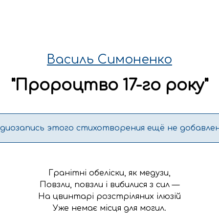
Василь Симоненко
"
Пророцтво 17-го року
"
удиозапись этого стихотворения ещё не добавлен
Гранітні обеліски, як медузи,

Повзли, повзли і вибилися з сил —

На цвинтарі розстріляних ілюзій

Уже немає місця для могил.
