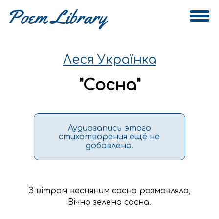
Леся Українка
"
Сосна
"
Аудиозапись этого
стихотворения ещё не
добавлена.
З вітром весняним сосна розмовляла,

Вічно зелена сосна.
