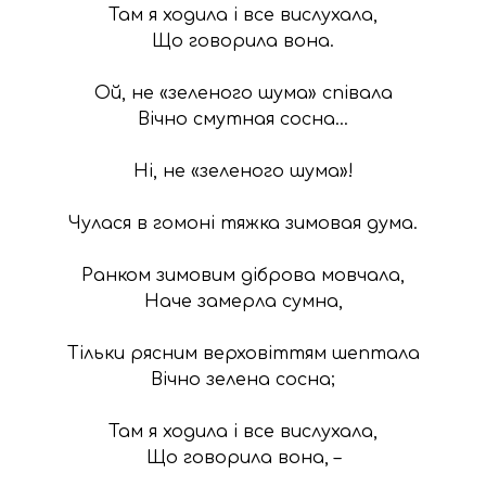
Там я ходила і все вислухала,

Що говорила вона.

Ой, не «зеленого шума» співала

Вічно смутная сосна…

Ні, не «зеленого шума»!

Чулася в гомоні тяжка зимовая дума.

Ранком зимовим діброва мовчала,

Наче замерла сумна,

Тільки рясним верховіттям шептала

Вічно зелена сосна;

Там я ходила і все вислухала,

Що говорила вона, –
